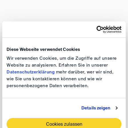
DIS-Event
29. SEP 2026
Berlin
Diese Webseite verwendet Cookies
8th Karl-Heinz Böckstiegel Lecture 2026:
Wir verwenden Cookies, um die Zugriffe auf unsere
Public Policy and Arbitrability Revisited
Website zu analysieren. Erfahren Sie in unserer
Datenschutzerklärung
mehr darüber, wer wir sind,
wie Sie uns kontaktieren können und wie wir
personenbezogene Daten verarbeiten.
DIS-Event
30. SEP 2026
Berlin
Details zeigen
DIS Autumn Conference 2026
Cookies zulassen