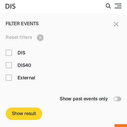
Such
EVENTS
FILTER EVENTS
Events
Reset filters
DIS
Stay up to date
DIS40
Never miss an event and register for our event
External
newsletter
Register now
Show past events only
Show result