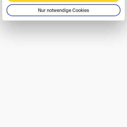
Nur notwendige Cookies
DIS40-Event
01. OCT 2026
Berlin
DIS40 Autumn Conference 2026
DIS-Event
08. OCT 2026
Save the Date: Lunch DIScussions im
Oktober