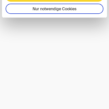
Nur notwendige Cookies
DIS40-Event
01. OCT 2026
Berlin
DIS40 Autumn Conference 2026
DIS-Event
08. OCT 2026
Save the Date: Lunch DIScussions im
Oktober