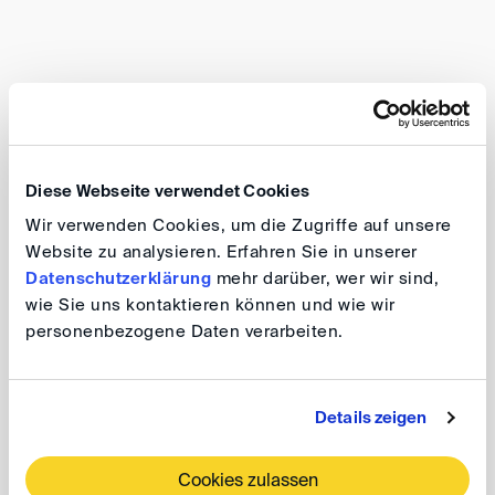
DIS-Event
29. SEP 2026
Berlin
Diese Webseite verwendet Cookies
8th Karl-Heinz Böckstiegel Lecture 2026:
Wir verwenden Cookies, um die Zugriffe auf unsere
Public Policy and Arbitrability Revisited
Website zu analysieren. Erfahren Sie in unserer
Datenschutzerklärung
mehr darüber, wer wir sind,
wie Sie uns kontaktieren können und wie wir
personenbezogene Daten verarbeiten.
DIS-Event
30. SEP 2026
Berlin
Details zeigen
DIS Autumn Conference 2026
Cookies zulassen