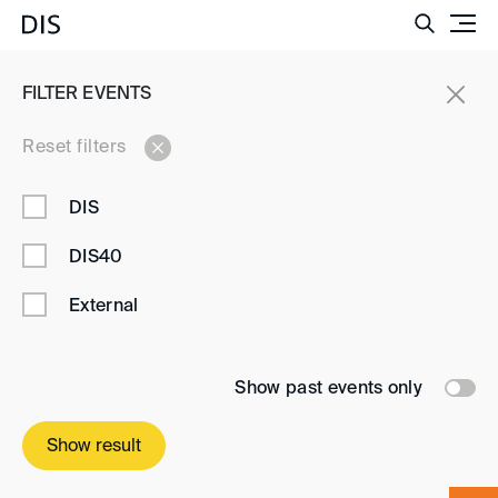
Such
EVENTS
FILTER EVENTS
Events
Reset filters
DIS
Stay up to date
DIS40
Never miss an event and register for our event
External
newsletter
Register now
Show past events only
Show result