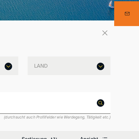
LAND
(durchsucht auch Profilfelder wie Werdegang, Tätigkeit etc.)