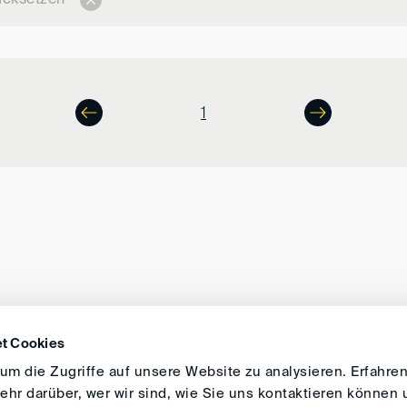
1
t Cookies
ANFAHRT
IMPRESSUM
ALLGEMEINE GESCH
m die Zugriffe auf unsere Website zu analysieren. Erfahren
hr darüber, wer wir sind, wie Sie uns kontaktieren können 