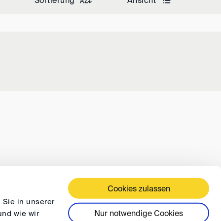
Sortierung
Ansicht
Cookies zulassen
ÄFTSBEDINGUNGEN
DATENSCHUTZ
FAQ
 Sie in unserer
Nur notwendige Cookies
und wie wir