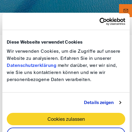
FILTER
Diese Webseite verwendet Cookies
Wir verwenden Cookies, um die Zugriffe auf unsere
Website zu analysieren. Erfahren Sie in unserer
Datenschutzerklärung
mehr darüber, wer wir sind,
Martinek, Michael
wie Sie uns kontaktieren können und wie wir
personenbezogene Daten verarbeiten.
Univ.-Prof. (em.) Dr. Dr. Dr.h.c.mult. M.C.J. (New York),
Hon.-Prof. (Johannesburg), Hon.-Prof. (Wuhan)
Details zeigen
Kanzlei für Wirtschafts- und Vermögensrecht, Prof. Anton und Prof.
Martinek, MBB, Saarbrücken
Bergstrasse 16
66346 Püttlingen-Köllerbach
Cookies zulassen
Deutschland