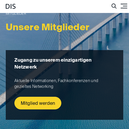
Suc
MITGLIEDER
Unsere Mitglieder
Zugang zu unserem einzigartigen
Netzwerk
Aktuelle Informationen, Fachkonferenzen und
gezieltes Networking
Mitglied werden