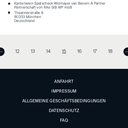
Kantenwein Spatscheck Widmayer van Bevern & Partner
Partnerschaft von RAe StB WP mbB
Theatinerstraße 8
80333 München
Deutschland
12
13
14
15
16
17
18
ANFAHRT
IMPRESSUM
ALLGEMEINE GESCHÄFTSBEDINGUNGEN
DATENSCHUTZ
FAQ