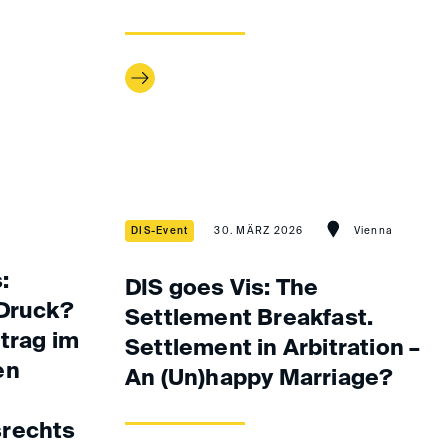
DIS-Event
30. MÄRZ 2026
Vienna
:
DIS goes Vis: The
 Druck?
Settlement Breakfast.
trag im
Settlement in Arbitration –
en
An (Un)happy Marriage?
srechts