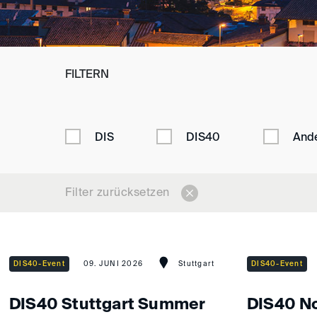
FILTERN
DIS
DIS40
And
Filter zurücksetzen
DIS40-Event
09. JUNI 2026
Stuttgart
DIS40-Event
DIS40 Stuttgart Summer
DIS40 N