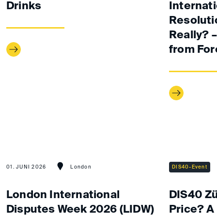
Drinks
Internati
Resoluti
Really? 
from For
01. JUNI 2026
London
DIS40-Event
London International
DIS40 Zü
Disputes Week 2026 (LIDW)
Price? A