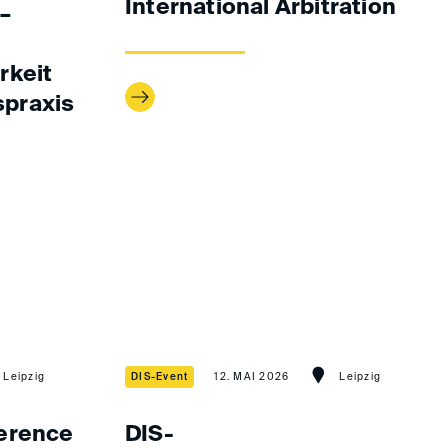
International Arbitration
 –
rkeit
praxis
Leipzig
DIS-Event
12. MAI 2026
Leipzig
erence
DIS-