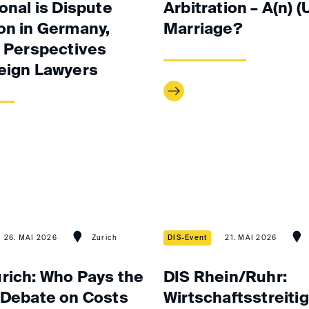
onal is Dispute
Arbitration – A(n) 
on in Germany,
Marriage?
– Perspectives
eign Lawyers
26. MAI 2026
Zurich
DIS-Event
21. MAI 2026
rich: Who Pays the
DIS Rhein/Ruhr:
 Debate on Costs
Wirtschaftsstreiti