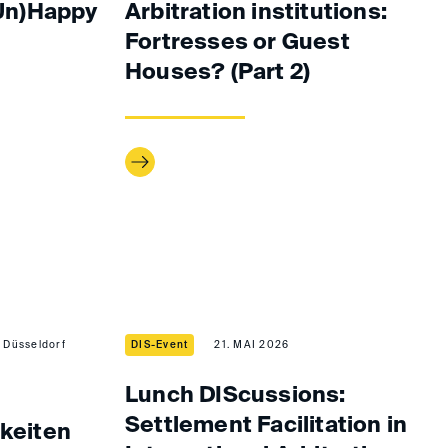
(Un)Happy
Arbitration institutions:
Fortresses or Guest
Houses? (Part 2)
Düsseldorf
DIS-Event
21. MAI 2026
Lunch DIScussions:
Settlement Facilitation in
gkeiten