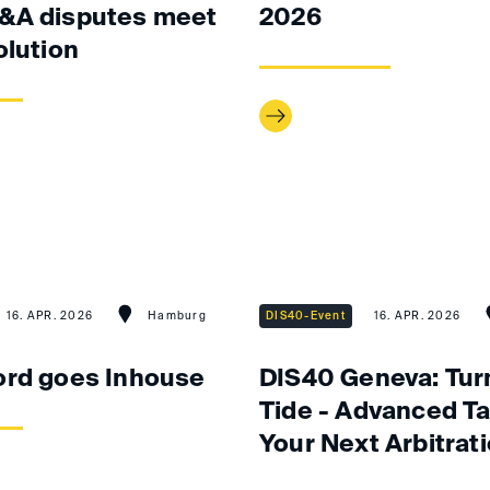
&A disputes meet
2026
olution
16. APR. 2026
Hamburg
DIS40-Event
16. APR. 2026
ord goes Inhouse
DIS40 Geneva: Tur
Tide - Advanced Ta
Your Next Arbitrat