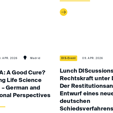
3. APR. 2026
Madrid
DIS-Event
09. APR. 2026
Lunch DIScussions
A: A Good Cure?
Rechtskraft unter
ng Life Science
Der Restitutionsan
 – German and
Entwurf eines neu
ional Perspectives
deutschen
Schiedsverfahren