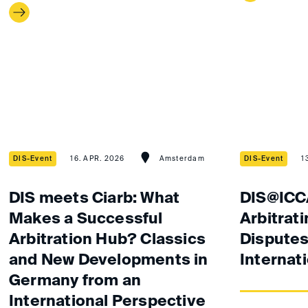
DIS-Event
16. APR. 2026
Amsterdam
DIS-Event
1
DIS meets Ciarb: What
DIS@ICC
Makes a Successful
Arbitrati
Arbitration Hub? Classics
Disputes
and New Developments in
Internat
Germany from an
International Perspective