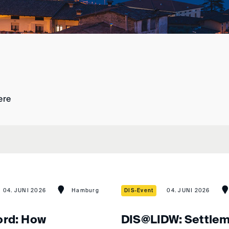
ere
04. JUNI 2026
Hamburg
DIS-Event
04. JUNI 2026
ord: How
DIS@LIDW: Settlem