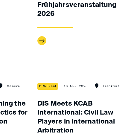
Frühjahrsveranstaltung
2026
Geneva
DIS-Event
16. APR. 2026
Frankfurt
ning the
DIS Meets KCAB
ctics for
International: Civil Law
ion
Players in International
Arbitration