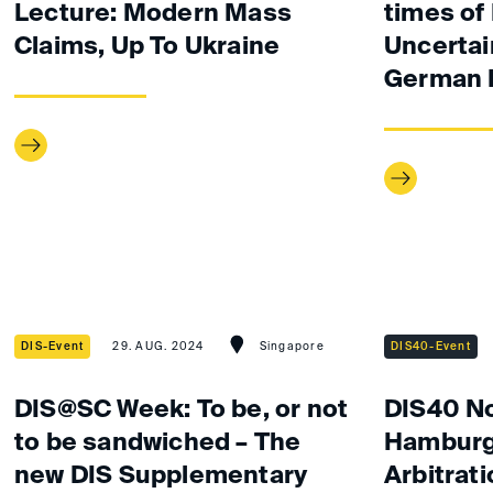
Lecture: Modern Mass
times of 
Claims, Up To Ukraine
Uncertai
German 
DIS-Event
29. AUG. 2024
Singapore
DIS40-Event
DIS@SC Week: To be, or not
DIS40 No
to be sandwiched – The
Hamburg 
new DIS Supplementary
Arbitrat