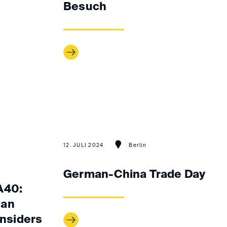
Besuch
12. JULI 2024
Berlin
German-China Trade Day
A40:
 an
Insiders