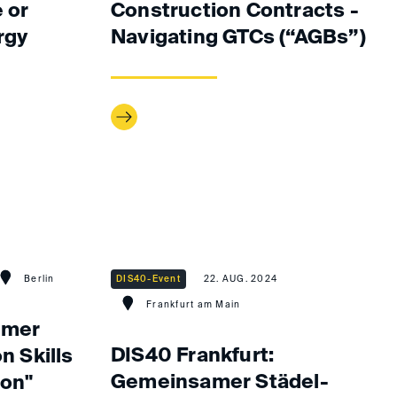
e or
Construction Contracts -
rgy
Navigating GTCs (“AGBs”)
Berlin
DIS40-Event
22. AUG. 2024
Frankfurt am Main
mmer
DIS40 Frankfurt:
n Skills
Gemeinsamer Städel-
ion"