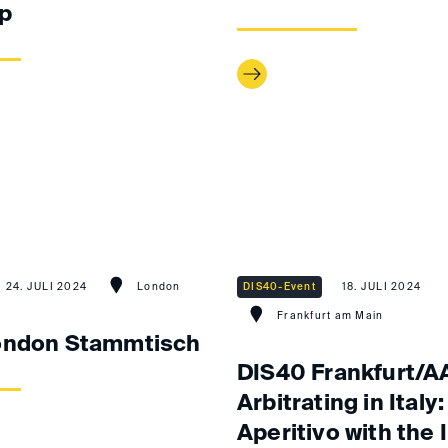
p
24. JULI 2024
London
DIS40-Event
18. JULI 2024
Frankfurt am Main
ondon Stammtisch
DIS40 Frankfurt/A
Arbitrating in Italy:
Aperitivo with the 