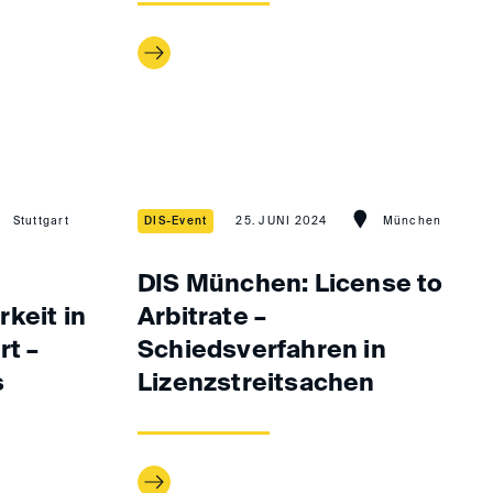
Stuttgart
DIS-Event
25. JUNI 2024
München
DIS München: License to
keit in
Arbitrate –
rt –
Schiedsverfahren in
s
Lizenzstreitsachen