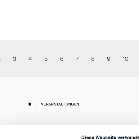
2
3
4
5
6
7
8
9
10
VERANSTALTUNGEN
Diese Webseite verwende