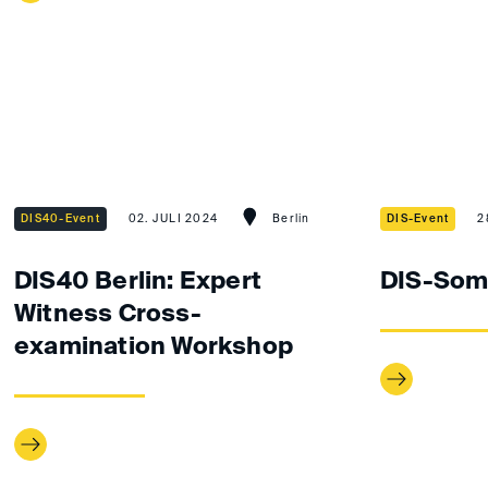
DIS40-Event
02. JULI 2024
Berlin
DIS-Event
2
DIS40 Berlin: Expert
DIS-Som
Witness Cross-
examination Workshop