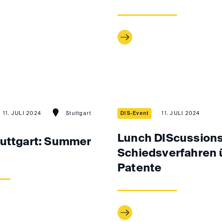
11. JULI 2024
Stuttgart
DIS-Event
11. JULI 2024
Lunch DIScussions
uttgart: Summer
Schiedsverfahren 
Patente