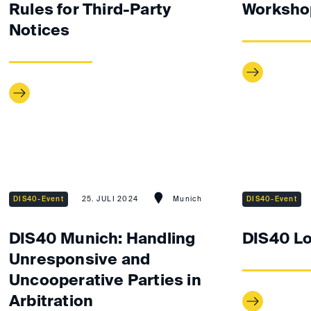
Rules for Third-Party
Worksho
Notices
DIS40-Event
25. JULI 2024
Munich
DIS40-Event
DIS40 Munich: Handling
DIS40 L
Unresponsive and
Uncooperative Parties in
Arbitration