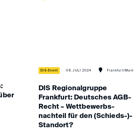
DIS-Event
08. JULI 2024
Frankfurt/Main
:
DIS Regionalgruppe
über
Frankfurt: Deutsches AGB-
Recht – Wett­bewerbs­
nachteil für den (Schieds-)­
Standort?