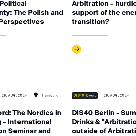
Political
Arbitration – hurdl
nty: The Polish and
support of the ene
Perspectives
transition?
29. AUG. 2024
Hamburg
DIS40-Event
28. AUG. 2024
rd: The Nordics in
DIS40 Berlin - Su
- International
Drinks & "Arbitratio
ion Seminar and
outside of Arbitrat