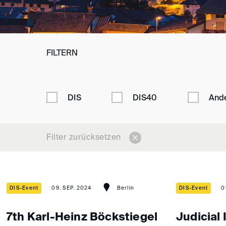
FILTERN
DIS
DIS40
And
Filter zurücksetzen
DIS-Event
09. SEP. 2024
Berlin
DIS-Event
0
7th Karl-Heinz Böckstiegel
Judicial