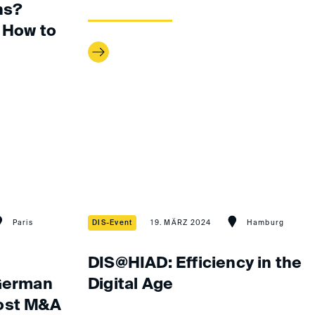
ns?
 How to
Paris
DIS-Event
19. MÄRZ 2024
Hamburg
DIS@HIAD: Efficiency in the
 German
Digital Age
ost M&A