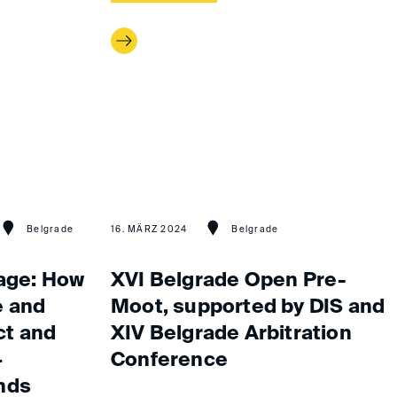
Belgrade
16. MÄRZ 2024
Belgrade
tage: How
XVI Belgrade Open Pre-
e and
Moot, supported by DIS and
ct and
XIV Belgrade Arbitration
–
Conference
nds