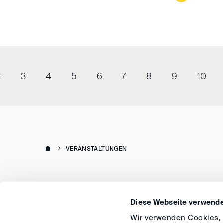
2
3
4
5
6
7
8
9
10
VERANSTALTUNGEN
Diese Webseite verwende
Wir verwenden Cookies, u