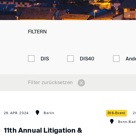
FILTERN
DIS
DIS40
And
Filter zurücksetzen
29. APR. 2024
Berlin
DIS-Event
2
Bonn-Bad
11th Annual Litigation &