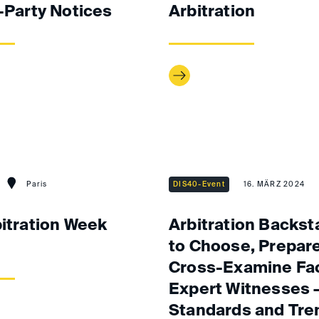
d-Party Notices
Arbitration
Paris
DIS40-Event
16. MÄRZ 2024
bitration Week
Arbitration Backs
to Choose, Prepar
Cross-Examine Fa
Expert Witnesses 
Standards and Tre