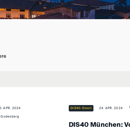
ere
6. APR. 2024
DIS40-Event
24. APR. 2024
 Godesberg
DIS40 München: V