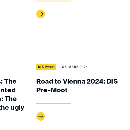
DIS-Event
08. MÄRZ 2024
: The
Road to Vienna 2024: DIS
unted
Pre-Moot
: The
the ugly