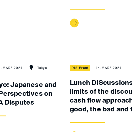
4. MÄRZ 2024
Tokyo
DIS-Event
14. MÄRZ 2024
Lunch DIScussions
yo: Japanese and
limits of the disco
Perspectives on
cash flow approach
A Disputes
good, the bad and 