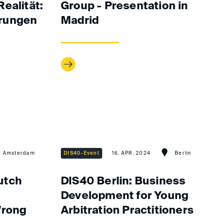
ealität:
Group - Presentation in
rungen
Madrid
Amsterdam
DIS40-Event
16. APR. 2024
Berlin
utch
DIS40 Berlin: Business
Development for Young
Wrong
Arbitration Practitioners