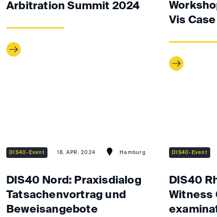
Workshop
Arbitration Summit 2024
Vis Case
DIS40-Event
18. APR. 2024
Hamburg
DIS40-Event
DIS40 Nord: Praxisdialog
DIS40 Rh
Tatsachenvortrag und
Witness 
Beweisangebote
examina