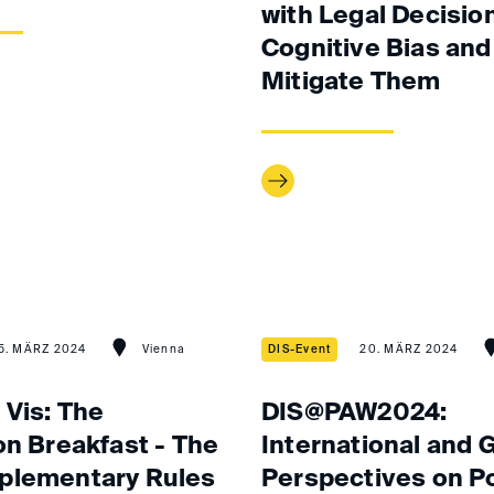
with Legal Decisio
Cognitive Bias and
Mitigate Them
5. MÄRZ 2024
Vienna
DIS-Event
20. MÄRZ 2024
 Vis: The
DIS@PAW2024:
on Breakfast - The
International and
plementary Rules
Perspectives on P