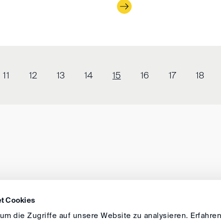
11
12
13
14
15
16
17
18
t Cookies
ANFAHRT
IMPRESSUM
ALLGEMEINE GESCH
m die Zugriffe auf unsere Website zu analysieren. Erfahren