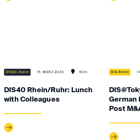
DIS40-Event
15. MÄRZ 2024
Köln
DIS-Event
1
DIS40 Rhein/Ruhr: Lunch
DIS@Tok
with Colleagues
German 
Post M&