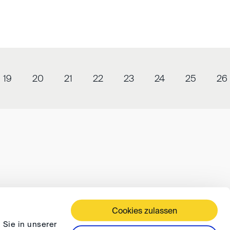
19
20
21
22
23
24
25
26
Cookies zulassen
ÄFTSBEDINGUNGEN
DATENSCHUTZ
FAQ
 Sie in unserer