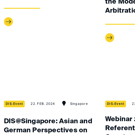
the Mode
Arbitrat
DIS-Event
22. FEB. 2024
Singapore
DIS-Event
2
Webinar
DIS@Singapore: Asian and
Referent
German Perspectives on