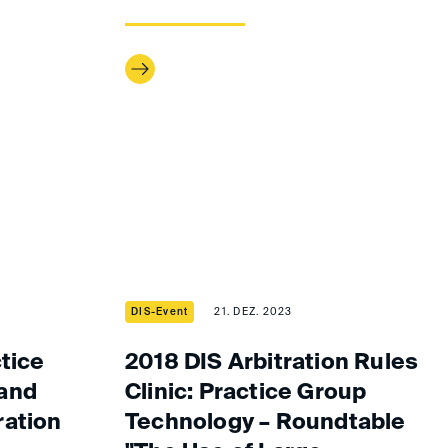
DIS-Event
21. DEZ. 2023
ctice
2018 DIS Arbitration Rules
and
Clinic: Practice Group
ration
Technology – Roundtable