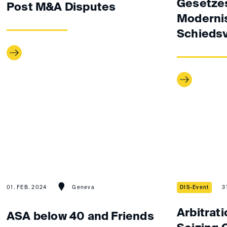
Gesetzes
Post M&A Disputes
Moderni
Schieds
01. FEB. 2024
Geneva
DIS-Event
3
Arbitrati
ASA below 40 and Friends