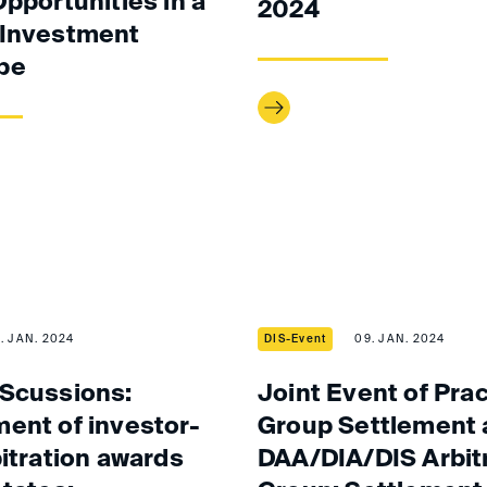
Opportunities in a
2024
 Investment
pe
1. JAN. 2024
DIS-Event
09. JAN. 2024
Scussions:
Joint Event of Pra
ent of investor-
Group Settlement 
bitration awards
DAA/DIA/DIS Arbit