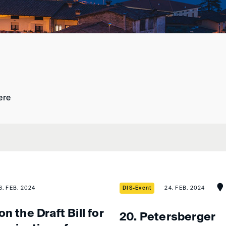
ere
6. FEB. 2024
DIS-Event
24. FEB. 2024
n the Draft Bill for
20. Petersberger