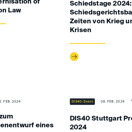
rnisation of
Schiedstage 2024:
ion Law
Schiedsgerichtsbar
Zeiten von Krieg u
Krisen
2. FEB. 2024
DIS40-Event
08. FEB. 2024
 zum
DIS40 Stuttgart P
enentwurf eines
2024