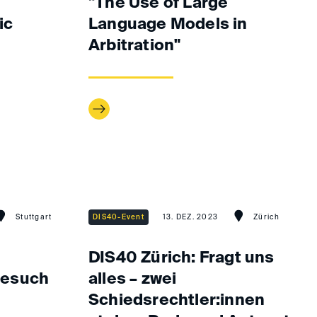
"The Use of Large
ic
Language Models in
Arbitration"
Stuttgart
DIS40-Event
13. DEZ. 2023
Zürich
DIS40 Zürich: Fragt uns
besuch
alles – zwei
Schiedsrechtler:innen