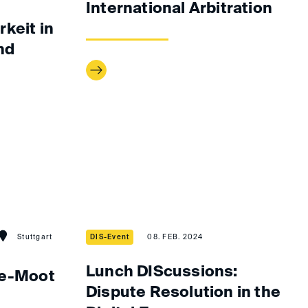
International Arbitration
keit in
nd
Stuttgart
DIS-Event
08. FEB. 2024
Lunch DIScussions:
re-Moot
Dispute Resolution in the