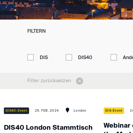
FILTERN
DIS
DIS40
And
Filter zurücksetzen
DIS40-Event
29. FEB. 2024
London
DIS-Event
2
Webinar o
DIS40 London Stammtisch