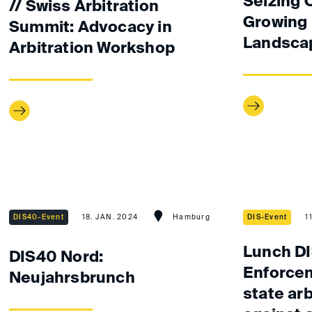
Seizing 
// Swiss Arbitration
Growing
Summit: Advocacy in
Landsca
Arbitration Workshop
DIS40-Event
18. JAN. 2024
Hamburg
DIS-Event
1
Lunch DI
DIS40 Nord:
Enforcem
Neujahrsbrunch
state ar