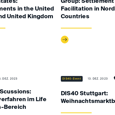
states:
Group: Settlement
ents in the United
Facilitation in Nord
nd United Kingdom
Countries
4. DEZ. 2023
DIS40-Event
13. DEZ. 2023
Scussions:
DIS40 Stuttgart:
erfahren im Life
Weihnachtsmarkt
s-Bereich