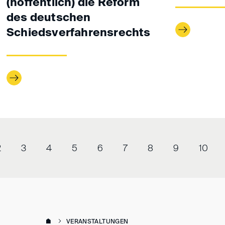
(hoffentlich) die Reform
des deutschen
Schiedsverfahrensrechts
2
3
4
5
6
7
8
9
10
VERANSTALTUNGEN