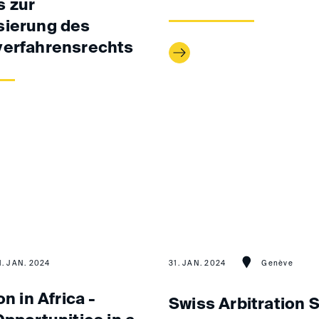
 zur
sierung des
verfahrensrechts
1. JAN. 2024
31. JAN. 2024
Genève
on in Africa -
Swiss Arbitration