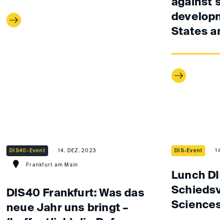
against 
developm
States a
DIS40-Event
14. DEZ. 2023
DIS-Event
1
Frankfurt am Main
Lunch DI
Schiedsv
DIS40 Frankfurt: Was das
Science
neue Jahr uns bringt –