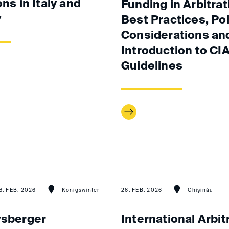
ons in Italy and
Funding in Arbitrat
y
Best Practices, Pol
Considerations an
Introduction to CI
Guidelines
8. FEB. 2026
Königswinter
26. FEB. 2026
Chișinău
rsberger
International Arbit