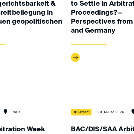
erichtsbarkeit &
to Settle in Arbitra
treitbeilegung in
Proceedings?—
uen geopolitischen
Perspectives from
and Germany
Paris
DIS-Event
20. MÄRZ 2026
bitration Week
BAC/DIS/SAA Arbit