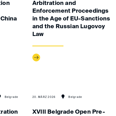
tion
Arbitration and
Enforcement Proceedings
 China
in the Age of EU-Sanctions
and the Russian Lugovoy
Law
Belgrade
20. MÄRZ 2026
Belgrade
ration
XVIII Belgrade Open Pre-