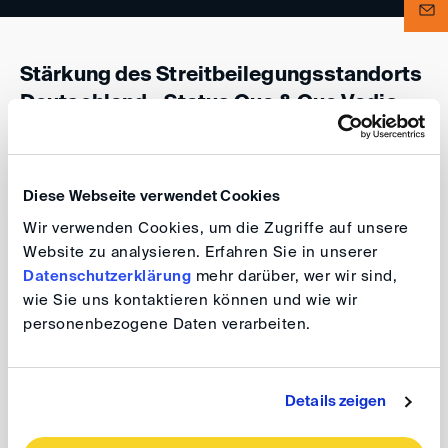
Stärkung des Streitbeilegungsstandorts
Deutschland - Status Quo & Quo Vadis
Virtuelle BMJV & DIS Konferenz
Diese Webseite verwendet Cookies
17. Juni 2021, 9:00 – 13:10 Uhr
Wir verwenden Cookies, um die Zugriffe auf unsere
Website zu analysieren. Erfahren Sie in unserer
Gemeinsame Konferenz der DIS mit dem
Datenschutzerklärung
mehr darüber, wer wir sind,
Bundesministerium der Justiz und für
wie Sie uns kontaktieren können und wie wir
Verbraucherschutz. Weitere Informationen finden Sie in
personenbezogene Daten verarbeiten.
der hier hinterlegten
Einladung
. Die Teilnahme an der
Veranstaltung ist kostenfrei.
Details zeigen
Registrieren Sie sich bitte bis zum
15. Juni 2021
über