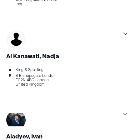
10011 Baghdad,Al Karkh
Iraq
Al Kanawati, Nadja
King & Spalding
8 Bishopsgate London
EC2N 4BQ London
United Kingdom
Aladyev, Ivan