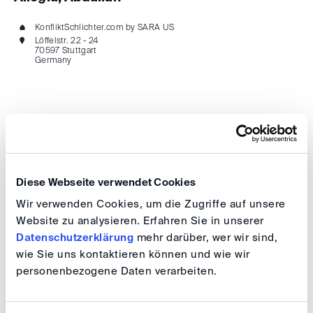
KonfliktSchlichter.com by SARA US
Löffelstr. 22 - 24
70597 Stuttgart
Germany
AlixPartners GmbH
Diese Webseite verwendet Cookies
Wir verwenden Cookies, um die Zugriffe auf unsere
Contact person: Günter Degitz
Website zu analysieren. Erfahren Sie in unserer
Sendlinger Straße 12
80331 München
Datenschutzerklärung
mehr darüber, wer wir sind,
Germany
wie Sie uns kontaktieren können und wie wir
personenbezogene Daten verarbeiten.