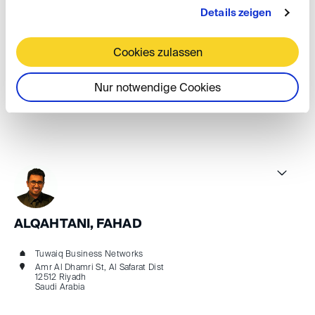
Details zeigen
Alnahhas, Abdulrahman
Cookies zulassen
Anna-Beyer-Str. 4
Nur notwendige Cookies
60435 Frankfurt am Main
Germany
ALQAHTANI, FAHAD
Tuwaiq Business Networks
Amr Al Dhamri St, Al Safarat Dist
12512 Riyadh
Saudi Arabia