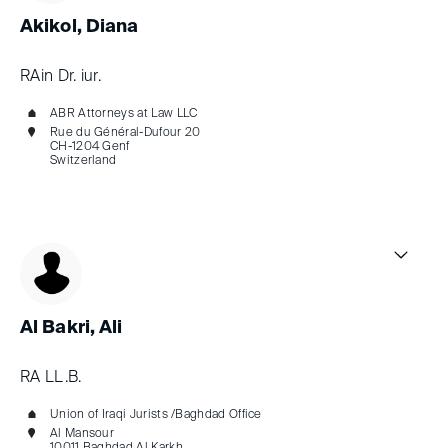
Akikol, Diana
RAin Dr. iur.
ABR Attorneys at Law LLC
Rue du Général-Dufour 20
CH-1204 Genf
Switzerland
Al Bakri, Ali
RA LL.B.
Union of Iraqi Jurists /Baghdad Office
Al Mansour