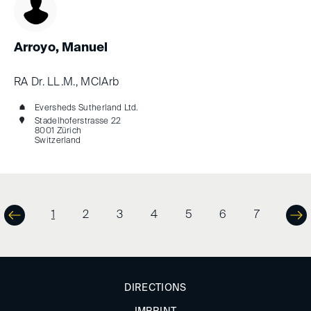
Arroyo, Manuel
RA Dr. LL.M., MCIArb
Eversheds Sutherland Ltd.
Stadelhoferstrasse 22
8001 Zürich
Switzerland
1
2
3
4
5
6
7
DIRECTIONS