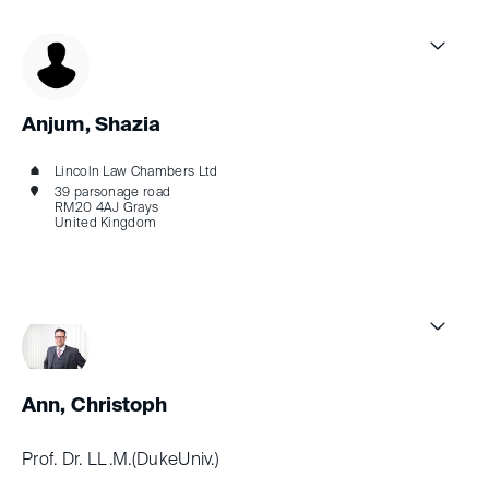
Anjum, Shazia
Lincoln Law Chambers Ltd
39 parsonage road
RM20 4AJ Grays
United Kingdom
Ann, Christoph
Prof. Dr. LL.M.(DukeUniv.)