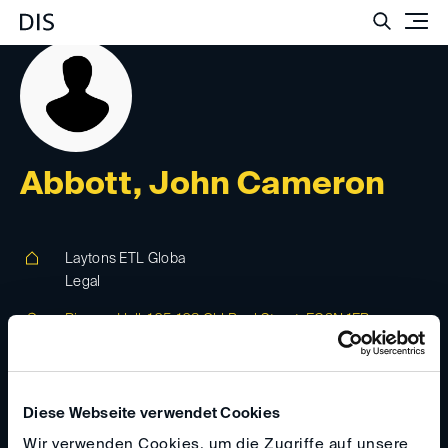
Such
Abbott, John Cameron
Laytons ETL Globa
Legal
Pinners Hall, 105-108 Old Brad Street, EC2N 1ER,
London, United Kingdom
www.laytons.com
Diese Webseite verwendet Cookies
john.abbott(at)
laytons.com
Wir verwenden Cookies, um die Zugriffe auf unsere