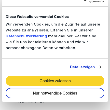
UNCITRAL Model Law on International
Commercial Arbitration (1985/2006)
Diese Webseite verwendet Cookies
Wir verwenden Cookies, um die Zugriffe auf unsere
You will find the English version
here
.
Website zu analysieren. Erfahren Sie in unserer
Datenschutzerklärung
mehr darüber, wer wir sind,
wie Sie uns kontaktieren können und wie wir
Français - French
personenbezogene Daten verarbeiten.
PDF - 297,3 KB
Details zeigen
Castellano – Spanish
PDF - 192,7 KB
Cookies zulassen
Nur notwendige Cookies
Русский - Russian
PDF - 406,1 KB