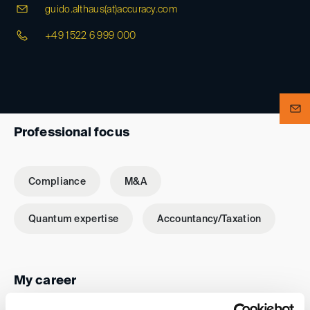
guido.althaus(at)
accuracy.com
+49 1522 6 999 000
Professional focus
Compliance
M&A
Quantum expertise
Accountancy/Taxation
My career