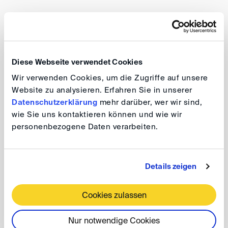
Werdegang
Diplom-Kaufmann
Diese Webseite verwendet Cookies
Wir verwenden Cookies, um die Zugriffe auf unsere
Wirtschaftsprüfer
Website zu analysieren. Erfahren Sie in unserer
Datenschutzerklärung
mehr darüber, wer wir sind,
wie Sie uns kontaktieren können und wie wir
personenbezogene Daten verarbeiten.
Schiedsgerichtliche Erfahrung
Details zeigen
Post M&A dispute, damage calculation, bankruptcy
litigation, management liability, forensic accounting,
market prices for products and services
Cookies zulassen
Nur notwendige Cookies