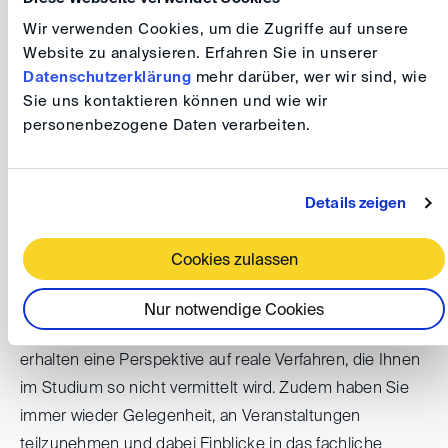
Sie möchten als Student frühzeitig praktische
Wir verwenden Cookies, um die Zugriffe auf unsere
Erfahrungen sammeln und erste Einblicke in juristische
Website zu analysieren. Erfahren Sie in unserer
Datenschutzerklärung
mehr darüber, wer wir sind, wie
Tätigkeitsfelder gewinnen? Dann werden Sie Teil
Sie uns kontaktieren können und wie wir
unseres Teams in Berlin oder Bonn: Als führende
personenbezogene Daten verarbeiten.
Institution im Bereich der Streitbeilegung bietet Ihnen
die DIS ein professionelles Arbeitsumfeld mit
vielseitigen Einblicken. Sie arbeiten aktiv an juristischen
Details zeigen
Fragestellungen in der Verfahrensadministration mit und
gewinnen Einblicke, die über klassische studentische
Cookies zulassen
Tätigkeiten hinausgehen.
Nur notwendige Cookies
Sie erleben Streitbeilegung aus erster Hand und
erhalten eine Perspektive auf reale Verfahren, die Ihnen
im Studium so nicht vermittelt wird. Zudem haben Sie
immer wieder Gelegenheit, an Veranstaltungen
teilzunehmen und dabei Einblicke in das fachliche