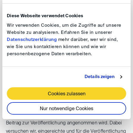
SchiedsVZ: Informationen für
Diese Webseite verwendet Cookies
Autoren
Wir verwenden Cookies, um die Zugriffe auf unsere
Website zu analysieren. Erfahren Sie in unserer
Datenschutzerklärung
mehr darüber, wer wir sind,
wie Sie uns kontaktieren können und wie wir
Bitte senden Sie Ihre Manuskripte per
E-Mail
an die
personenbezogene Daten verarbeiten.
Redaktion.
schiedsvz(at)
disarb.org
Details zeigen
Zu jeder Ausgabe erfolgt eine Besprechung zur
Cookies zulassen
Auswahl der Beiträge. Sobald Ihr Beitrag der Redaktion
vorliegt und von der Schriftleitung besprochen worden
Nur notwendige Cookies
ist, erhalten Sie eine schriftliche Rückmeldung, ob Ihr
Beitrag zur Veröffentlichung angenommen wird. Dabei
versuchen wir, eingereichte und für die Veröffentlichung