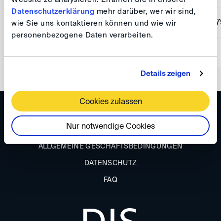
Datenschutzerklärung
mehr darüber, wer wir sind,
IBAN:
DE50 3705 0299 00
wie Sie uns kontaktieren können und wie wir
personenbezogene Daten verarbeiten.
SWIFT/BIC:
COKSDE33XXX
Details zeigen
Cookies zulassen
ANFAHRT
Nur notwendige Cookies
IMPRESSUM
ALLGEMEINE GESCHÄFTSBEDINGUNGEN
DATENSCHUTZ
FAQ