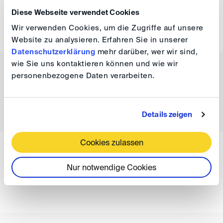
Diese Webseite verwendet Cookies
Independent Arbitrator, Helsinki
Wir verwenden Cookies, um die Zugriffe auf unsere
Website zu analysieren. Erfahren Sie in unserer
Datenschutzerklärung
mehr darüber, wer wir sind,
wie Sie uns kontaktieren können und wie wir
Gregory P. Logothetis
personenbezogene Daten verarbeiten.
Koutalidis Law Firm, Athen
Details zeigen
Cookies zulassen
Prof. Dr. Lars Markert
Nur notwendige Cookies
Nishimura & Asahi, Tokyo