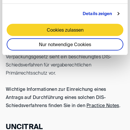
Verkehr bringen, die beim Verbraucher im Abfall landen.
Details zeigen
Das Gesetz sieht ein Ausschreibungsverfahren für
diese Verpackungen vor, obwohl keine öffentlichen
Cookies zulassen
Auftraggeber involviert sind. Außerdem kann sich ein
unterlegener Bieter gegen den Zuschlag wehren, indem
Nur notwendige Cookies
er ein DIS-Schiedsverfahren einleitet. Das
Verpackungsgesetz sieht ein beschleunigtes DIS-
Schiedsverfahren für vergaberechtlichen
Primärrechtsschutz vor.
Wichtige Informationen zur Einreichung eines
Antrags auf Durchführung eines solchen DIS-
Schiedsverfahrens finden Sie in den
Practice Notes
.
UNCITRAL