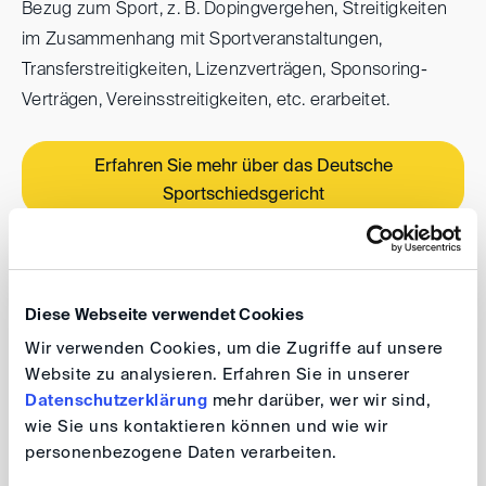
Bezug zum Sport, z. B. Dopingvergehen, Streitigkeiten
im Zusammenhang mit Sportveranstaltungen,
Transferstreitigkeiten, Lizenzverträgen, Sponsoring-
Verträgen, Vereinsstreitigkeiten, etc. erarbeitet.
Erfahren Sie mehr über das Deutsche
Sportschiedsgericht
Verpackungsgesetz
Diese Webseite verwendet Cookies
Wir verwenden Cookies, um die Zugriffe auf unsere
Das am 1. Januar 2019 in Kraft getretene
Website zu analysieren. Erfahren Sie in unserer
Verpackungsgesetz gilt für alle Unternehmen
Datenschutzerklärung
mehr darüber, wer wir sind,
(Vertreiber - auch für Online-Händler), die
wie Sie uns kontaktieren können und wie wir
personenbezogene Daten verarbeiten.
Verpackungen erstmals auf dem deutschen Markt in