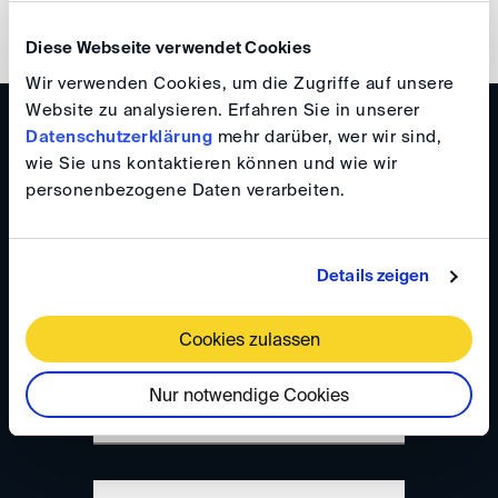
Stand 03/2026
Diese Webseite verwendet Cookies
Wir verwenden Cookies, um die Zugriffe auf unsere
Website zu analysieren. Erfahren Sie in unserer
Bitte geben Sie Ihre Daten ein:
Datenschutzerklärung
mehr darüber, wer wir sind,
wie Sie uns kontaktieren können und wie wir
personenbezogene Daten verarbeiten.
Anzahl der Parteien
Gesamtanzahl
Details zeigen
Cookies zulassen
Streitwert (in €)
Nur notwendige Cookies
Schiedsklage