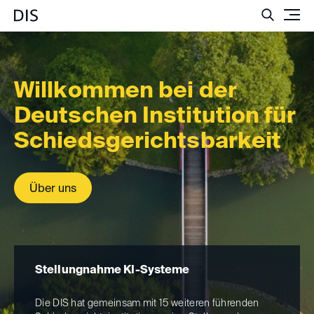
Such
Willkommen bei der
Deutschen Institution für
Schie­dsgerichts­bar­keit
Über uns
Stellungnahme KI-Systeme
SR
Die DIS hat gemeinsam mit 15 weiteren führenden
Die