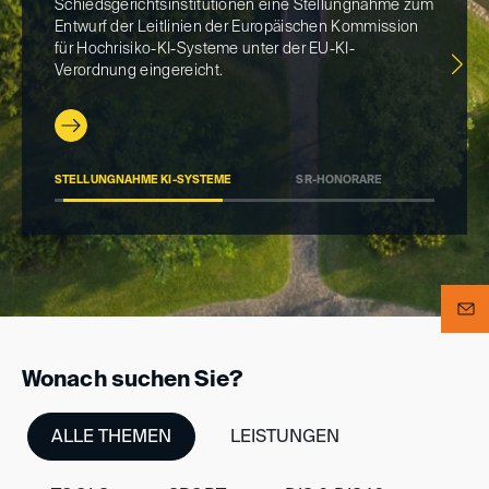
Schiedsgerichtsinstitutionen eine Stellungnahme zum
Sc
Entwurf der Leitlinien der Europäischen Kommission
geä
für Hochrisiko-KI-Systeme unter der EU-KI-
ak
Verordnung eingereicht.
STELLUNGNAHME KI-SYSTEME
SR-HONORARE
>
Wonach suchen Sie?
ALLE THEMEN
LEISTUNGEN