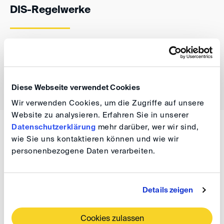
DIS-Regelwerke
DIS-Verfahrensordnungen für Schiedsverfahren und
andere Methoden der Streitbeilegung
Diese Webseite verwendet Cookies
Wir verwenden Cookies, um die Zugriffe auf unsere
Website zu analysieren. Erfahren Sie in unserer
Datenschutzerklärung
mehr darüber, wer wir sind,
ALTERNATIVE STREITBEILEGUNG
wie Sie uns kontaktieren können und wie wir
Frühzeitige Konfliktlösung
personenbezogene Daten verarbeiten.
Eine schnelle Konfliktlösung kommt allen Beteiligten
Details zeigen
zugute. Welche Möglichkeiten stehen Ihnen zur
Verfügung?
Cookies zulassen