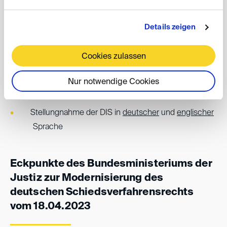
Details zeigen
Referentenentwurf
samt
Übersetzung
durch das
Bundesministerium der Justiz
Cookies zulassen
Lesefassung der DIS in
deutscher
und
englischer
Nur notwendige Cookies
Sprache
Stellungnahme der DIS in
deutscher
und
englischer
Sprache
Eckpunkte des Bundesministeriums der
Justiz zur Modernisierung des
deutschen Schiedsverfahrensrechts
vom 18.04.2023