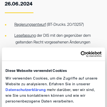
26.06.2024
Regierungsentwurf
(BT-Drucks. 20/13257)
Lesefassung
der DIS mit den gegenüber dem
geltenden Recht vorgesehenen Änderungen
Lesefassung
der DIS mit den gegenüber den im
Referentenentwurf vorgesehenen Änderungen
Diese Webseite verwendet Cookies
Referentenentwurf des
Wir verwenden Cookies, um die Zugriffe auf unsere
Bundesministeriums der Justiz eines
Website zu analysieren. Erfahren Sie in unserer
Datenschutzerklärung
mehr darüber, wer wir sind,
Gesetzes zur Modernisierung des
wie Sie uns kontaktieren können und wie wir
Schiedsverfahrensrechts vom
personenbezogene Daten verarbeiten.
01.02.2024