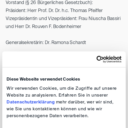
Vorstand (§ 26 Bürgerliches Gesetzbuch):
Präsident: Herr Prof. Dr. Dr. h.c. Thomas Pfeiffer
Vizepräsidentin und Vizepräsident: Frau Niuscha Bassiri
und Herr Dr. Rouven F. Bodenheimer
Generalsekretärin: Dr. Ramona Schardt
Fragen zu den Inhalten können gerichtet werden an:
Dr. Antonida Netzer (juristische Inhalte)
Thomas Losem (nicht juristische Inhalte)
Diese Webseite verwendet Cookies
Wir verwenden Cookies, um die Zugriffe auf unsere
Alle genannten Personen können über die oben
Website zu analysieren. Erfahren Sie in unserer
erwähnte DIS-Adresse (Marienforster Str. 52, 53177
Datenschutzerklärung
mehr darüber, wer wir sind,
Bonn, Deutschland) kontaktiert werden.
wie Sie uns kontaktieren können und wie wir
personenbezogene Daten verarbeiten.
Rechtliche Hinweise