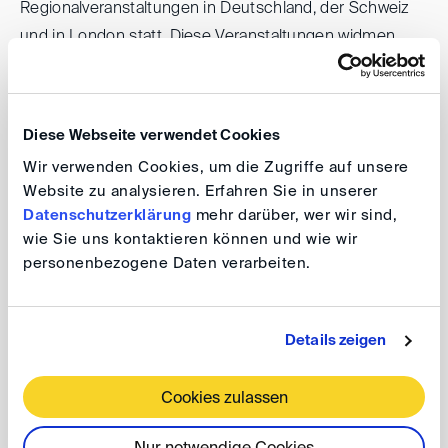
Regionalveranstaltungen in Deutschland, der Schweiz
und in London statt. Diese Veranstaltungen widmen
sich aktuellen Themen der Schiedsgerichtsbarkeit
sowie der Aus- und Fortbildung junger Kollegen. Die
Regionalveranstaltungen werden von den
Diese Webseite verwendet Cookies
Regionalkoordinatoren der DIS40 geplant. Diese sind:
Wir verwenden Cookies, um die Zugriffe auf unsere
Website zu analysieren. Erfahren Sie in unserer
Datenschutzerklärung
mehr darüber, wer wir sind,
DIS40-Regionalkoordinatoren
wie Sie uns kontaktieren können und wie wir
personenbezogene Daten verarbeiten.
DIS40 Berlin:
Julian Bickmann
und
João Vitor Costa
DIS40 Frankfurt:
Hannes Ingwersen
und
Laura Reichen
Details zeigen
DIS40 Nord:
Nicole Grohmann
und
Matthias von
Cookies zulassen
Kossak