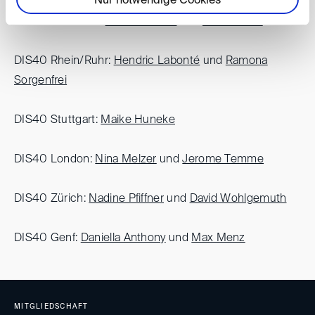
Nur notwendige Cookies
DIS40 München:
Duncan Gorst
und
Julia Klesse
DIS40 Rhein/Ruhr:
Hendric Labonté
und
Ramona
Sorgenfrei
DIS40 Stuttgart:
Maike Huneke
DIS40 London:
Nina Melzer
und
Jerome Temme
DIS40 Zürich:
Nadine Pfiffne
r
und
David Wohlgemuth
DIS40 Genf:
Daniella Anthony
und
Max Menz
MITGLIEDSCHAFT