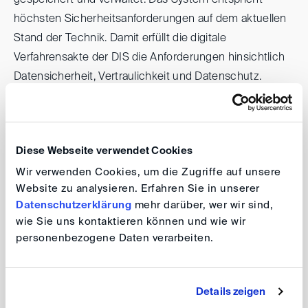
gespeichert und verwaltet. Das System entspricht
höchsten Sicherheitsanforderungen auf dem aktuellen
Stand der Technik. Damit erfüllt die digitale
Verfahrensakte der DIS die Anforderungen hinsichtlich
Datensicherheit, Vertraulichkeit und Datenschutz.
Wie funktioniert die digitale Verfahrensakte?
Diese Webseite verwendet Cookies
Die DIS richtet bei Verfahrenseingang mit
DIS eFile
eine
Wir verwenden Cookies, um die Zugriffe auf unsere
digitale Verfahrensakte ein und ermöglicht den Parteien,
Website zu analysieren. Erfahren Sie in unserer
Datenschutzerklärung
mehr darüber, wer wir sind,
den Schiedsrichtern oder anderen am Verfahren
wie Sie uns kontaktieren können und wie wir
beteiligten Personen, nach ihrer Zustimmung, den
personenbezogene Daten verarbeiten.
Zugriff auf die Verfahrensakte. Alle Unterlagen können
direkt von den berechtigen Personen über eine sichere
Upload-Verbindung in die Verfahrensakte hochgeladen
Details zeigen
und einheitlich abgelegt werden. Sie stehen sofort allen