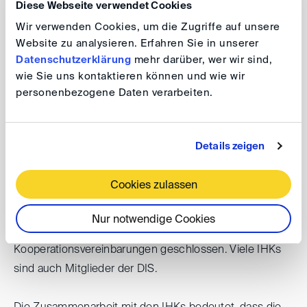
Die Veranstaltungen des User Council werden hier
Diese Webseite verwendet Cookies
angekündigt:
Wir verwenden Cookies, um die Zugriffe auf unsere
Website zu analysieren. Erfahren Sie in unserer
Datenschutzerklärung
mehr darüber, wer wir sind,
Veranstaltungen
wie Sie uns kontaktieren können und wie wir
personenbezogene Daten verarbeiten.
Industrie - und Handelskammern
Details zeigen
Die Deutschen Industrie- und Handelskammern (IHKs)
Cookies zulassen
vertreten die Interessen der deutschen Wirtschaft. In
Deutschland gibt es derzeit 79 Industrie- und
Nur notwendige Cookies
Handelskammern, und die DIS hat mit einigen IHKs
Kooperationsvereinbarungen geschlossen. Viele IHKs
sind auch Mitglieder der DIS.