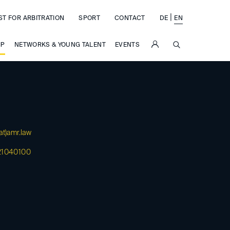
|
ST FOR ARBITRATION
SPORT
CONTACT
DE
EN
SUCHE
IP
NETWORKS & YOUNG TALENT
EVENTS
at)
amr.law
21040100