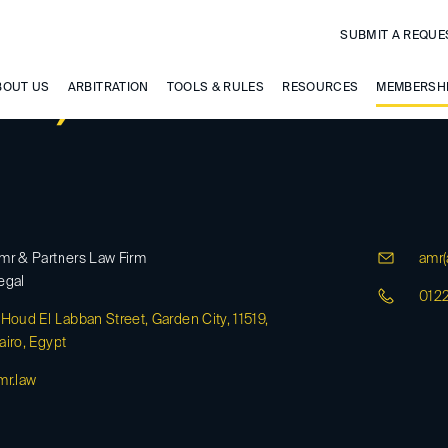
SUBMIT A REQUE
MR, MOHAMED
BOUT US
ARBITRATION
TOOLS & RULES
RESOURCES
MEMBERSH
mr & Partners Law Firm
amr(
egal
012
 Houd El Labban Street, Garden City, 11519,
airo, Egypt
mr.law