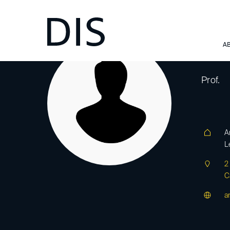
A
A
Prof.
A
L
2
C
a