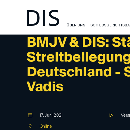
ÜBER UNS
SCHIEDSGERICHTSBA
DIS-EVENT
BMJV & DIS: St
Streitbeilegun
Deutschland - 
Vadis
17. Juni 2021
Vera
Online