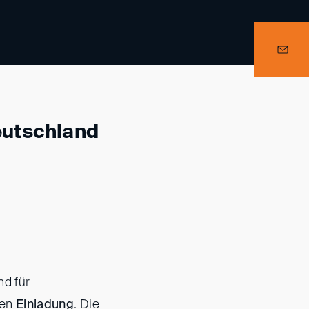
eutschland
d für
ten
Einladung
. Die