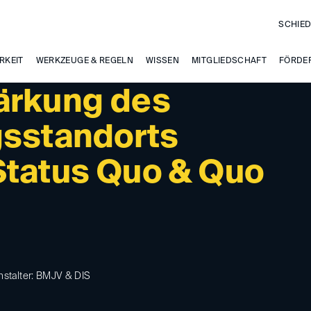
SCHIED
RKEIT
WERKZEUGE & REGELN
WISSEN
MITGLIEDSCHAFT
FÖRDE
ärkung des
gsstandorts
Status Quo & Quo
nstalter: BMJV & DIS