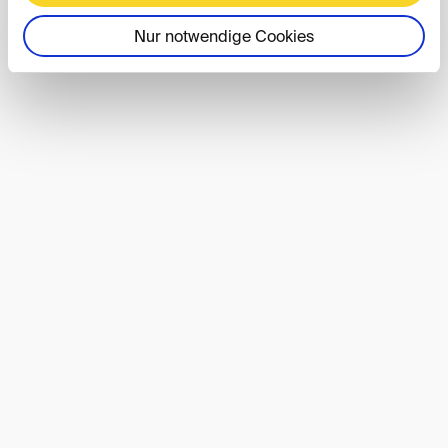
Nur notwendige Cookies
DIS40-Event
01. OKT. 2026
Berlin
DIS40 Autumn Conference 2026
DIS-Event
08. OKT. 2026
Save the Date: Lunch DIScussions im
Oktober