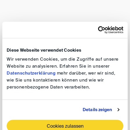
DIS-Event
29. SEP. 2026
Berlin
Diese Webseite verwendet Cookies
8th Karl-Heinz Böckstiegel Lecture 2026:
Wir verwenden Cookies, um die Zugriffe auf unsere
Public Policy and Arbitrability Revisited
Website zu analysieren. Erfahren Sie in unserer
Datenschutzerklärung
mehr darüber, wer wir sind,
wie Sie uns kontaktieren können und wie wir
personenbezogene Daten verarbeiten.
DIS-Event
30. SEP. 2026
Berlin
Details zeigen
DIS Autumn Conference 2026
Cookies zulassen