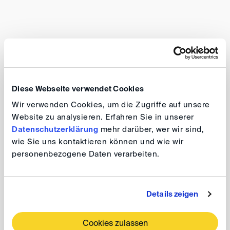
DIS-Event
29. SEP 2026
Berlin
Diese Webseite verwendet Cookies
8th Karl-Heinz Böckstiegel Lecture 2026:
Wir verwenden Cookies, um die Zugriffe auf unsere
Public Policy and Arbitrability Revisited
Website zu analysieren. Erfahren Sie in unserer
Datenschutzerklärung
mehr darüber, wer wir sind,
wie Sie uns kontaktieren können und wie wir
personenbezogene Daten verarbeiten.
DIS-Event
30. SEP 2026
Berlin
Details zeigen
DIS Autumn Conference 2026
Cookies zulassen