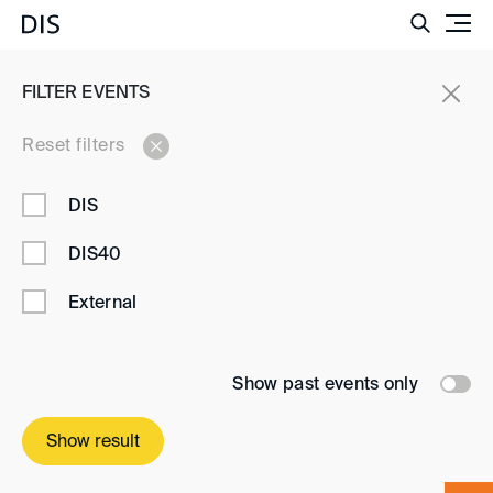
Such
EVENTS
FILTER EVENTS
Events
Reset filters
DIS
Stay up to date
DIS40
Never miss an event and register for our event
External
newsletter
Register now
Show past events only
Show result