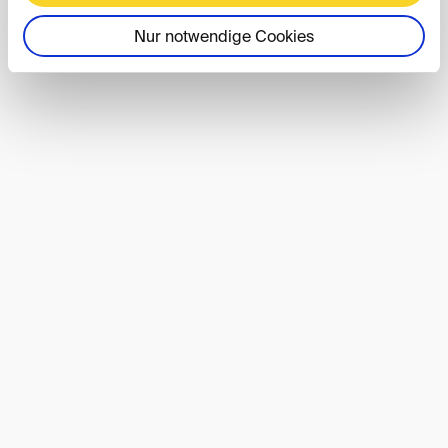
Nur notwendige Cookies
DIS40-Event
01. OCT 2026
Berlin
DIS40 Autumn Conference 2026
DIS-Event
08. OCT 2026
Save the Date: Lunch DIScussions im
Oktober