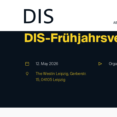
A
DIS-EVENT
DIS-Frühjahrsv
12. May 2026
Orga
The Westin Leipzig, Gerberstr.
15, 04105 Leipzig