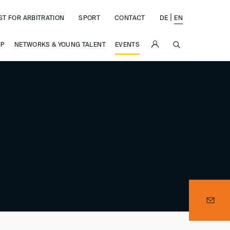
|
ST FOR ARBITRATION
SPORT
CONTACT
DE
EN
SUCHE
IP
NETWORKS & YOUNG TALENT
EVENTS