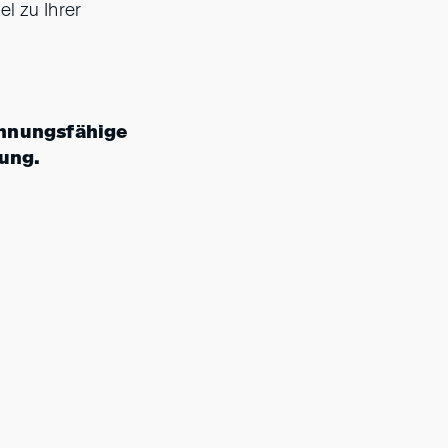
l zu Ihrer
chnungsfähige
tung.