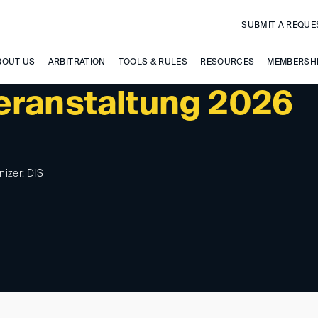
SUBMIT A REQUE
BOUT US
ARBITRATION
TOOLS & RULES
RESOURCES
MEMBERSH
eranstaltung 2026
nizer: DIS