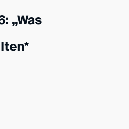
6: „Was
lten*