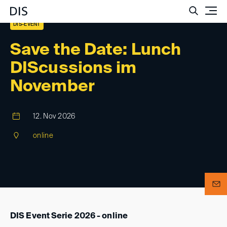
Such
DIS-EVENT
Save the Date: Lunch
DIScussions im
November
12. Nov 2026
online
DIS Event Serie 2026 - online