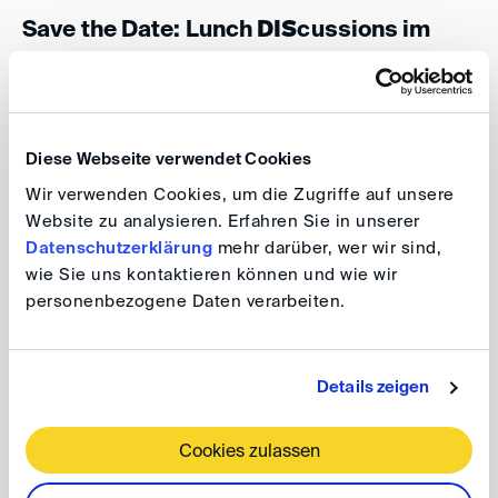
Save the Date: Lunch
DIS
cussions im
November
Datum: 12. November 2026, 13:00 - 14:00 Uhr
Diese Webseite verwendet Cookies
Die Lunch DIScussions findet als Videokonferenz
Wir verwenden Cookies, um die Zugriffe auf unsere
statt.
Website zu analysieren. Erfahren Sie in unserer
Datenschutzerklärung
mehr darüber, wer wir sind,
wie Sie uns kontaktieren können und wie wir
Weitere Informationen folgen.
personenbezogene Daten verarbeiten.
Kalendereintrag
Details zeigen
Rückfragen richten Sie bitte an:
events(at)
disarb.org.
Cookies zulassen
Sie sind herzlich eingeladen, Lunch
DIS
cussions zu