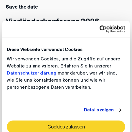
Save the date
Vierländerkonferenz 2026
Datum: 4. Dezember 2026, 9.00 - 17:00 Uhr
Ort: tbc
Diese Webseite verwendet Cookies
Wir verwenden Cookies, um die Zugriffe auf unsere
Website zu analysieren. Erfahren Sie in unserer
Datenschutzerklärung
mehr darüber, wer wir sind,
Weitere Informationen folgen.
wie Sie uns kontaktieren können und wie wir
personenbezogene Daten verarbeiten.
Kalendereintrag
Details zeigen
Vorabendveranstaltung
Cookies zulassen
Datum: 3. Dezember 2026, 19:00 Uhr