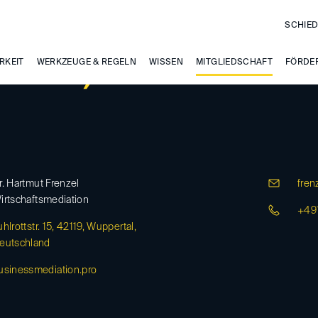
SCHIED
RKEIT
enzel, Hartmut
WERKZEUGE & REGELN
WISSEN
MITGLIEDSCHAFT
FÖRDE
r. Hartmut Frenzel
frenz
irtschaftsmediation
+49
uhlrottstr. 15, 42119, Wuppertal,
eutschland
usinessmediation.pro