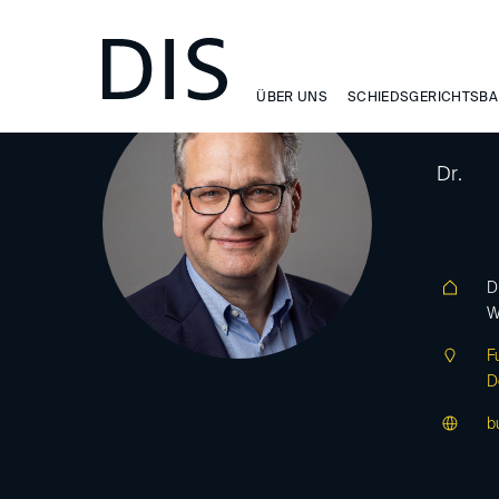
ÜBER UNS
SCHIEDSGERICHTSBA
Fr
Dr.
D
W
F
D
b