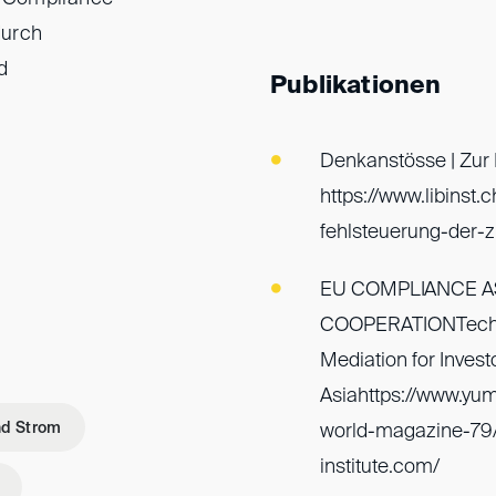
durch
d
Publikationen
Denkanstösse | Zur F
https://www.libinst
fehlsteuerung-der-ziv
EU COMPLIANCE A
COOPERATIONTechni
Mediation for Invest
Asiahttps://www.yu
nd Strom
world-magazine-79/1
institute.com/