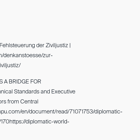
ehlsteuerung der Ziviljustiz |
.ch/denkanstoesse/zur-
iljustiz/
S A BRIDGE FOR
cal Standards and Executive
ors from Central
mpu.com/en/document/read/71071753/diplomatic-
70https://diplomatic-world-