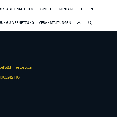
|
SKLAGE EINREICHEN
SPORT
KONTAKT
DE
EN
SUCHE
RUNG & VERNETZUNG
VERANSTALTUNGEN
el(at)
dr-frenzel.com
1602912140