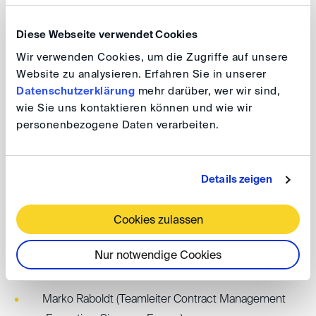
Konfliktvermeidung und
Streitentscheidung
Diese Webseite verwendet Cookies
Wir verwenden Cookies, um die Zugriffe auf unsere
Website zu analysieren. Erfahren Sie in unserer
Datum: 10. Juni 2026 um 18:30 Uhr
Datenschutzerklärung
mehr darüber, wer wir sind,
Ort: Alvarez & Marsal, Sonnenstr. 20, 80331
wie Sie uns kontaktieren können und wie wir
München
personenbezogene Daten verarbeiten.
Im Anschluss laden wir Sie herzlich zu sommerlichen
Details zeigen
Häppchen und Drinks ein – eine ideale Gelegenheit, die
Diskussion zu vertiefen und sich mit Fachkollegen
Cookies zulassen
auszutauschen.
Nur notwendige Cookies
Panelisten
Marko Raboldt (Teamleiter Contract Management