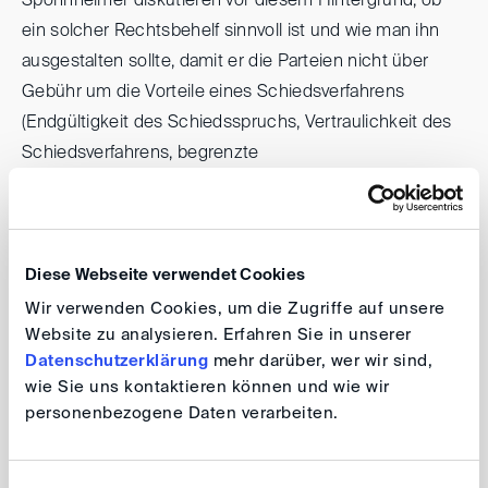
Spohnheimer diskutieren vor diesem Hintergrund, ob
ein solcher Rechtsbehelf sinnvoll ist und wie man ihn
ausgestalten sollte, damit er die Parteien nicht über
Gebühr um die Vorteile eines Schiedsverfahrens
(Endgültigkeit des Schiedsspruchs, Vertraulichkeit des
Schiedsverfahrens, begrenzte
Interventionsmöglichkeiten staatlicher Gerichte) bringt
und dabei im Einklang mit den tragenden Grundsätzen
der Schiedsgerichtsbarkeit bleibt.
Diese Webseite verwendet Cookies
DIS Event Serie 2026 - online
Wir verwenden Cookies, um die Zugriffe auf unsere
Website zu analysieren. Erfahren Sie in unserer
Lunch DIScussions: Rechtskraft unter
Datenschutzerklärung
mehr darüber, wer wir sind,
Druck? Der Restitutionsantrag im
wie Sie uns kontaktieren können und wie wir
personenbezogene Daten verarbeiten.
Entwurf eines neuen deutschen
Schiedsverfahrensrechts sowie in
Österreich und der Schweiz