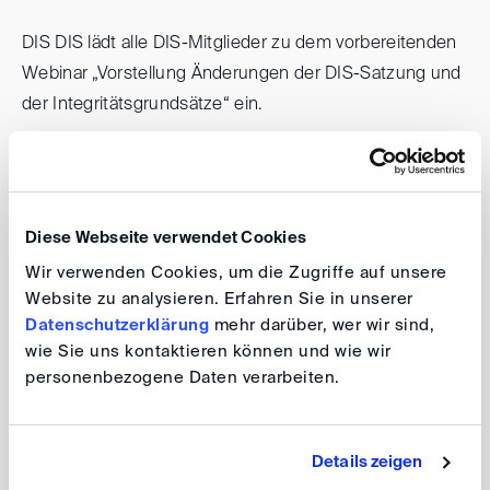
DIS DIS lädt alle DIS-Mitglieder zu dem vorbereitenden
Webinar „Vorstellung Änderungen der DIS-Satzung und
der Integritätsgrundsätze“ ein.
Online Veranstaltung
Webinar „Vorstellung Änderungen der
Diese Webseite verwendet Cookies
DIS-Satzung und der
Wir verwenden Cookies, um die Zugriffe auf unsere
Integritätsgrundsätze“
Website zu analysieren. Erfahren Sie in unserer
Datenschutzerklärung
mehr darüber, wer wir sind,
wie Sie uns kontaktieren können und wie wir
Datum: 18. Juni 2025, 13:00 - 14:00 Uhr
personenbezogene Daten verarbeiten.
Das Webinar findet als Videokonferenz statt.
Diese Veranstaltung ist nur für DIS-Mitglieder
Anmeldung
Details zeigen