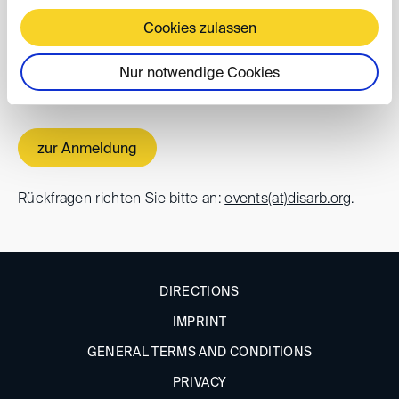
Registrieren Sie sich bitte
bis zum 16. Juni 2025
über
Cookies zulassen
untenstehenden Link. Mit Anmeldung akzeptieren Sie
die
allgemeinen Geschäftsbedingungen der DIS
für
Nur notwendige Cookies
Konferenzen und Workshops.
zur Anmeldung
Rückfragen richten Sie bitte an:
events(at)
disarb.org
.
DIRECTIONS
IMPRINT
GENERAL TERMS AND CONDITIONS
PRIVACY