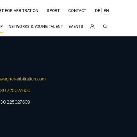
|
ST FOR ARBITRATION
SPORT
CONTACT
DE
EN
SUCHE
IP
NETWORKS & YOUNG TALENT
EVENTS
)
wagner-arbitration.com
 30 225027600
 30 225027609