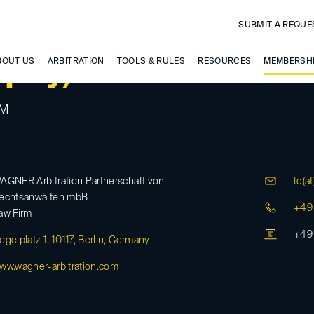
SUBMIT A REQUE
puy, Florian
BOUT US
ARBITRATION
TOOLS & RULES
RESOURCES
MEMBERSH
.M
AGNER Arbitration Partnerschaft von
fd(at
echtsanwälten mbB
+49
aw Firm
+49
egelplatz 1, 10117, Berlin, Germany
ww.wagner-arbitration.com