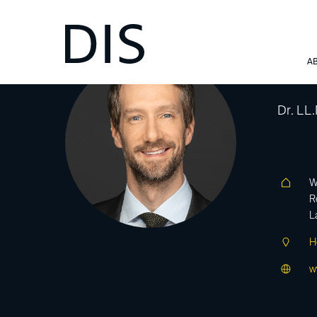
Du
A
Dr. LL
W
R
L
H
w