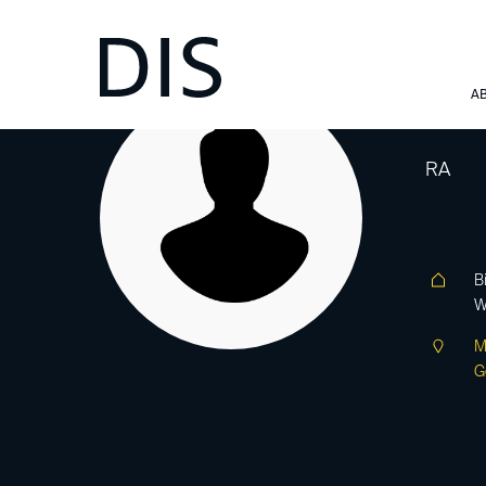
Di
A
RA
B
W
M
G