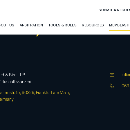
SUBMIT A REQUE
rksen, Julian
BOUT US
ARBITRATION
TOOLS & RULES
RESOURCES
MEMBERSH
ird & Bird LLP
julia
irtschaftskanzlei
069
arienstr. 15, 60329, Frankfurt am Main,
ermany