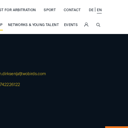
|
ST FOR ARBITRATION
SPORT
CONTACT
DE
EN
SUCHE
IP
NETWORKS & YOUNG TALENT
EVENTS
n.dirksen(at)
twobirds.com
 742226122