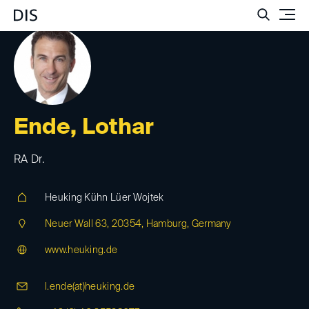
Such
Ende, Lothar
RA Dr.
Heuking Kühn Lüer Wojtek
Neuer Wall 63, 20354, Hamburg, Germany
www.heuking.de
l.ende(at)
heuking.de