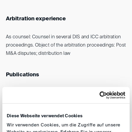
Arbitration experience
As counsel: Counsel in several DIS and ICC arbitration
proceedings. Object of the arbitration proceedings: Post
M&A disputes; distribution law
Publications
Among others:„Die betriebsbedingte
außerordentliche Kündigung von
Vertragshändlerverträgen durch den Unternehmer”,
Diese Webseite verwendet Cookies
Betriebs-Berater 1996, p. 2260
Wir verwenden Cookies, um die Zugriffe auf unsere
„Die Dispositionsbefugnis des Unternehmers