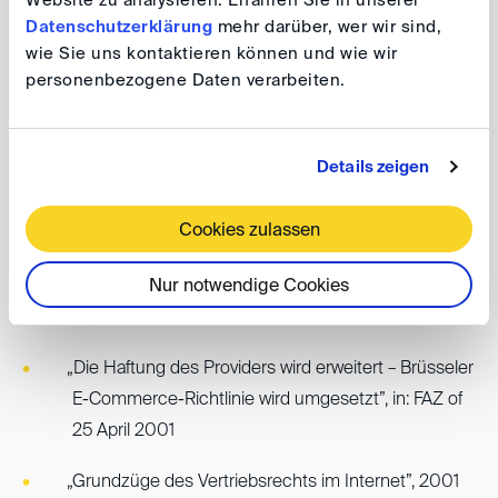
Website zu analysieren. Erfahren Sie in unserer
Datenschutzerklärung
mehr darüber, wer wir sind,
(Herstellers) im Rahmen vertikaler
wie Sie uns kontaktieren können und wie wir
Vertriebssysteme”, Neue Juristische Wochenschrift
personenbezogene Daten verarbeiten.
1999, p. 326
„Praktische Rechtsprobleme der
Details zeigen
Stromdurchleitung”, Zeitschrift für Umweltrecht
1999, p. 205
Cookies zulassen
„ECommerce in Germany”, International
eCommerce/Business and Legal Issues 2001, p.
Nur notwendige Cookies
6003
„Die Haftung des Providers wird erweitert – Brüsseler
E-Commerce-Richtlinie wird umgesetzt”, in: FAZ of
25 April 2001
„Grundzüge des Vertriebsrechts im Internet”, 2001