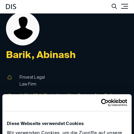
Such
Barik, Abinash
Finvest Legal
Law Firm
K-93, LGF, K-Block, Hauz Khas Enclave, New Delhi
- 110016, 110016, New Delhi, Indien
finvestlegal.com
Diese Webseite verwendet Cookies
abinash(at)
finvestlegal.com
Wir verwenden Cookies, um die Zugriffe auf unsere