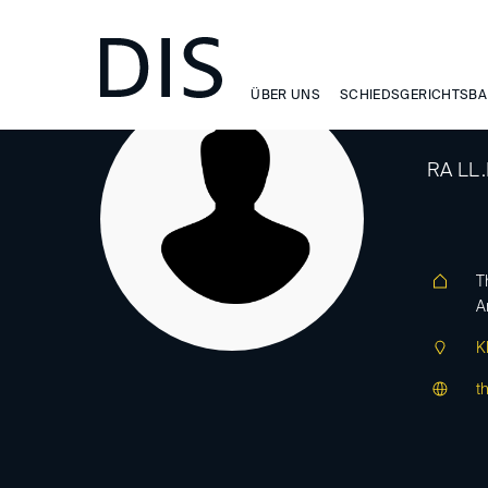
ÜBER UNS
SCHIEDSGERICHTSBA
Bö
RA LL.
T
A
K
t