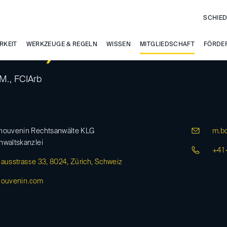
SCHIED
RKEIT
sch, Michael
WERKZEUGE & REGELN
WISSEN
MITGLIEDSCHAFT
FÖRDE
M., FCIArb
houvenin Rechtsanwälte KLG
m.bo
nwaltskanzlei
+41 
lausstrasse 33, 8024, Zürich, Schweiz
houvenin.com