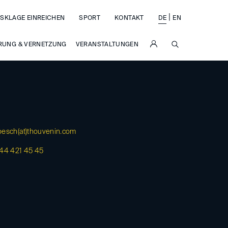
|
SKLAGE EINREICHEN
SPORT
KONTAKT
DE
EN
SUCHE
RUNG & VERNETZUNG
VERANSTALTUNGEN
esch(at)
thouvenin.com
44 421 45 45