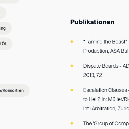
k
Publikationen
ung
“Taming the Beast”
 Öl
Production, ASA Bul
Dispute Boards - A
2013, 72
Escalation Clauses 
e/Konsortien
to Hell?, in: Müller
Int'l Arbitration, Zur
The 'Group of Compa