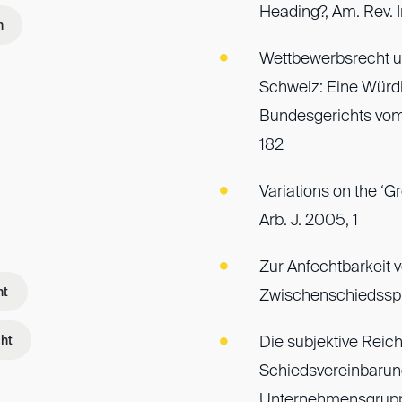
Heading?, Am. Rev. I
n
Wettbewerbsrecht un
Schweiz: Eine Würd
Bundesgerichts vom
182
Variations on the ‘
Arb. J. 2005, 1
Zur Anfechtbarkeit v
ht
Zwischenschiedsspr
ht
Die subjektive Reich
Schiedsvereinbarung
Unternehmensgruppe,