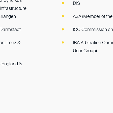
or Syndikus
DIS
Infrastructure
Erlangen
ASA (Member of the
 Darmstadt
ICC Commission on 
ion, Lenz &
IBA Arbitration Commi
User Group)
 England &