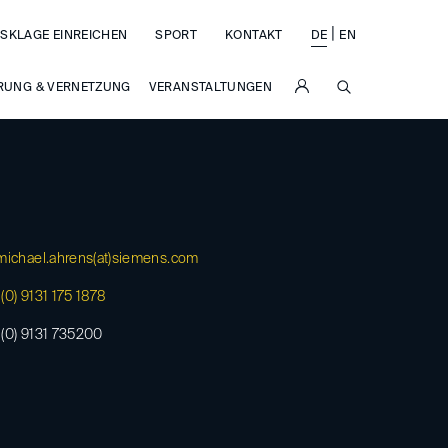
|
SKLAGE EINREICHEN
SPORT
KONTAKT
DE
EN
SUCHE
RUNG & VERNETZUNG
VERANSTALTUNGEN
michael.ahrens(at)
siemens.com
(0) 9131 175 1878
(0) 9131 735200