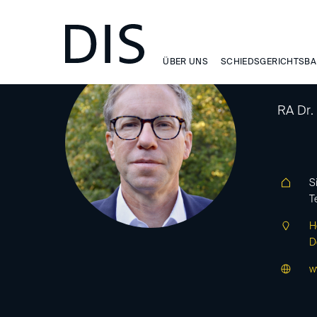
ÜBER UNS
SCHIEDSGERICHTSBA
Ah
RA Dr.
S
T
H
D
w