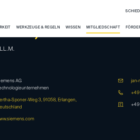
SCHIED
RKEIT
rens, Jan-Michael
WERKZEUGE & REGELN
WISSEN
MITGLIEDSCHAFT
FÖRDE
 LL.M.
iemens AG
jan-
echnologieunternehmen
+49 
ertha-Sponer-Weg 3, 91058, Erlangen,
+49 
eutschland
ww.siemens.com