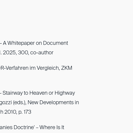
 – A Whitepaper on Document
l. 2025, 300, co-author
DR-Verfahren im Vergleich, ZKM
– Stairway to Heaven or Highway
/Rigozzi (eds.), New Developments in
ich 2010, p. 173
nies Doctrine' – Where Is It