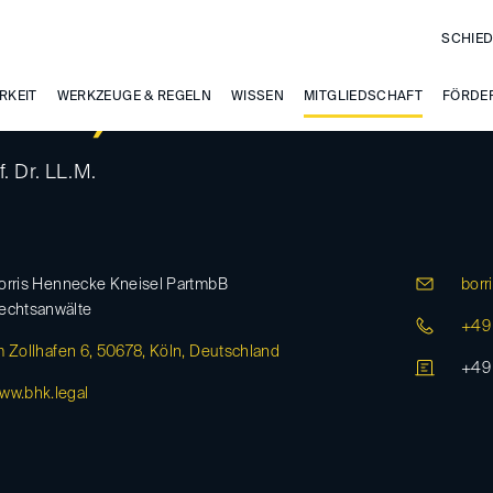
SCHIED
RKEIT
rris, Christian
WERKZEUGE & REGELN
WISSEN
MITGLIEDSCHAFT
FÖRDE
. Dr. LL.M.
orris Hennecke Kneisel PartmbB
borri
echtsanwälte
+49 
m Zollhafen 6, 50678, Köln, Deutschland
+49 
ww.bhk.legal