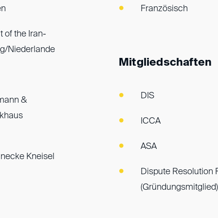
en
Französisch
 of the Iran-
ag/Niederlande
Mitgliedschaften
DIS
rrmann &
ckhaus
ICCA
ASA
nnecke Kneisel
Dispute Resolution
(Gründungsmitglied)