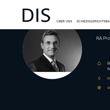
ÜBER UNS
SCHIEDSGERICHTSBA
Bo
RA Prof
B
R
I
w