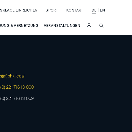
|
SKLAGE EINREICHEN
SPORT
KONTAKT
DE
EN
SUCHE
RUNG & VERNETZUNG
VERANSTALTUNGEN
s(at)
bhk.legal
(0) 221 716 13 000
(0) 221 716 13 009