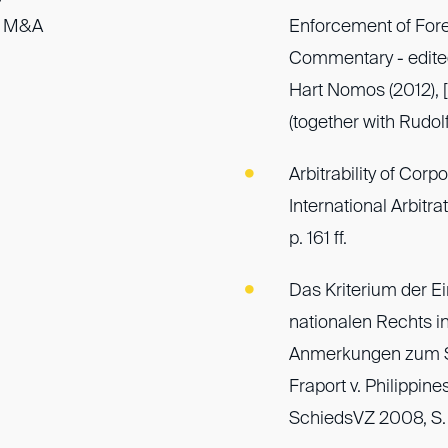
t M&A
Enforcement of Fore
Commentary - edited
Hart Nomos (2012), 
(together with Rudo
Arbitrability of Cor
International Arbitr
p. 161 ff.
Das Kriterium der Ei
nationalen Rechts i
Anmerkungen zum S
Fraport v. Philippin
SchiedsVZ 2008, S. 