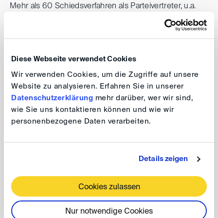
Mehr als 60 Schiedsverfahren als Parteivertreter, u.a.
nach den Regeln der ICC, DIS, UNCITRAL, SIAC, VIAC,
PCA, LCIA, DEL, ICSID, Swiss Rules sowie ad-hoc.
Besondere Erfahrung in Streitigkeiten mit Bezug zum
Diese Webseite verwendet Cookies
Mittleren Osten. Über 15 Verfahren als Schiedsrichter,
u.a. DIS, ICC und ad-hoc.
Wir verwenden Cookies, um die Zugriffe auf unsere
Website zu analysieren. Erfahren Sie in unserer
Datenschutzerklärung
mehr darüber, wer wir sind,
Publikationen
wie Sie uns kontaktieren können und wie wir
personenbezogene Daten verarbeiten.
"Initiating Arbitration: The Request and Answer." in:
International Arbitration in Practice, Wolters Kluwer,
Details zeigen
March 2025 (co-author with Caroline Swartz-Zern)
Cookies zulassen
"Interpretation of hell-or-high-water-clauses in share
purchase agreements under German law", NZG
Nur notwendige Cookies
7/2024, Issue 7, p. 275-282 (with Alexander Lang)