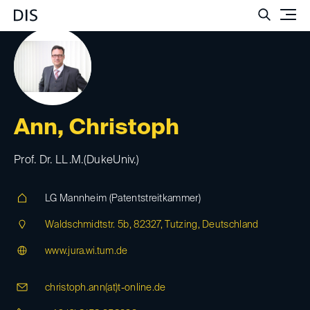
Such
Ann, Christoph
Prof. Dr. LL.M.(DukeUniv.)
LG Mannheim (Patentstreitkammer)
Waldschmidtstr. 5b, 82327, Tutzing, Deutschland
www.jura.wi.tum.de
christoph.ann(at)
t-online.de