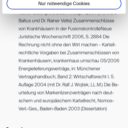
Nur notwendige Cookies
ci­ty Re­gu­la­ti­on 2008, Chap­ter on Ger­ma­ny, aus der
Reihe "Getting the Deal Through" 2007 (mit Marc
Baltus und Dr. Rainer Velte) Zu­sam­men­schlüs­se
von Krank­häu­sern in der Fu­si­ons­kon­trol­leNeue
Juristische Wochenschrift 2006, S. 2884 Die
Rech­nung nicht ohne den Wirt ma­chen – Kar­tell­
recht­li­che Vor­ga­ben bei Zu­sam­men­schlüs­sen von
Kran­ken­häu­sern, krankenhaus umschau 05/2006
En­er­gie­lie­fe­rungs­ver­trä­ge, in: Münchener
Vertragshandbuch, Band 2: Wirtschaftsrecht I. 5.
Auflage 2004 (mit Dr. Ralf J. Wojtek, LL.M.) Die Be­
ur­tei­lung von Mar­ken­li­zenz­ver­trä­gen nach deut­
schem und eu­ro­päi­schem Kar­tell­recht, Nomos-
Verl.-Ges., Baden-Baden 2003 (Dissertation)