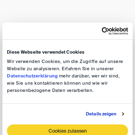
DIS-Event
29. SEP. 2026
Berlin
Diese Webseite verwendet Cookies
8th Karl-Heinz Böckstiegel Lecture 2026:
Wir verwenden Cookies, um die Zugriffe auf unsere
Public Policy and Arbitrability Revisited
Website zu analysieren. Erfahren Sie in unserer
Datenschutzerklärung
mehr darüber, wer wir sind,
wie Sie uns kontaktieren können und wie wir
personenbezogene Daten verarbeiten.
DIS-Event
30. SEP. 2026
Berlin
Details zeigen
DIS Autumn Conference 2026
Cookies zulassen