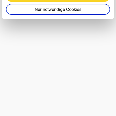
Nur notwendige Cookies
DIS40-Event
01. OKT. 2026
Berlin
DIS40 Autumn Conference 2026
DIS-Event
08. OKT. 2026
Save the Date: Lunch DIScussions im
Oktober